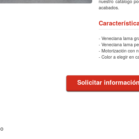
nuestro catálogo po
acabados.
Característic
- Veneciana lama gr
- Veneciana lama p
- Motorización con 
- Color a elegir en c
Solicitar informació
go