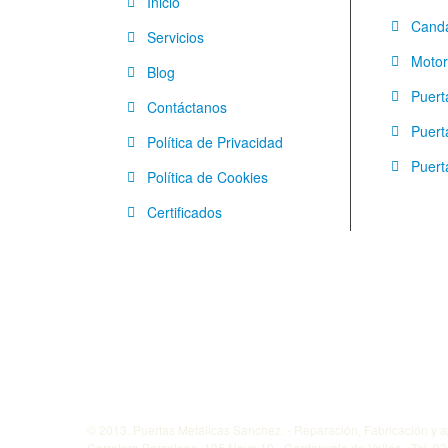
Inicio
Canda
Servicios
Moto
Blog
Puert
Contáctanos
Puert
Política de Privacidad
Puert
Política de Cookies
Certificados
© 2013. Puertas Metálicas Sanchez. - Reparación, Fabricación y a
Carretera Barcelona, 135 Nave 10 - Cerdanyola de Vallés - Tel. 9