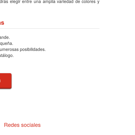
drás elegir entre una amplia variedad de colores y
as
ande.
equeña.
numerosas posibilidades.
atálogo.
n
Redes sociales