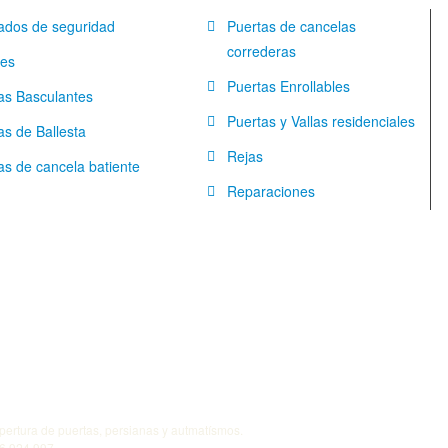
dos de seguridad
Puertas de cancelas
correderas
res
Puertas Enrollables
as Basculantes
Puertas y Vallas residenciales
as de Ballesta
Rejas
as de cancela batiente
Reparaciones
pertura de puertas, persianas y autmatísmos.
36 924 997